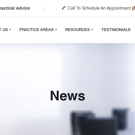
ractical Advice
Call To Schedule An Appointment
(
T US
PRACTICE AREAS
RESOURCES
TESTIMONIALS
News