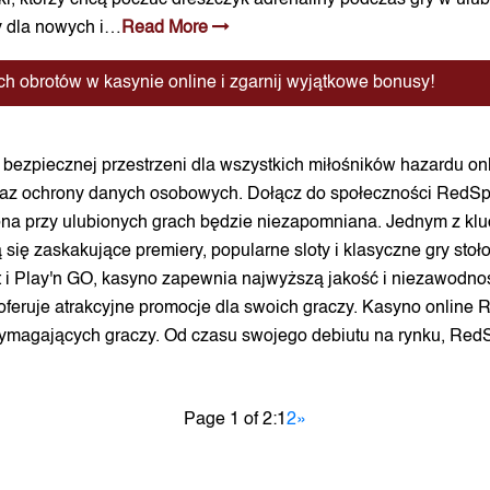
i, którzy chcą poczuć dreszczyk adrenaliny podczas gry w ulubi
sy dla nowych i…
Read More
h obrotów w kasynie online i zgarnij wyjątkowe bonusy!
 bezpiecznej przestrzeni dla wszystkich miłośników hazardu on
oraz ochrony danych osobowych. Dołącz do społeczności RedSpin 
zona przy ulubionych grach będzie niezapomniana. Jednym z kl
ą się zaskakujące premiery, popularne sloty i klasyczne gry st
 i Play'n GO, kasyno zapewnia najwyższą jakość i niezawodnoś
 oferuje atrakcyjne promocje dla swoich graczy. Kasyno online
ej wymagających graczy. Od czasu swojego debiutu na rynku, Re
Page 1 of 2:
1
2
»