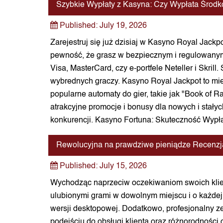
Szybkie Wypłaty z Kasyna: Czy Wypłata Środ
Published:
July 19, 2026
Zarejestruj się już dzisiaj w Kasyno Royal Jackp
pewność, że grasz w bezpiecznym i regulowanym 
Visa, MasterCard, czy e-portfele Neteller i Skrill
wybrednych graczy. Kasyno Royal Jackpot to mie
popularne automaty do gier, takie jak "Book of 
atrakcyjne promocje i bonusy dla nowych i stałyc
konkurencji. Kasyno Fortuna: Skuteczność Wypł
Rewolucyjna na prawdziwe pieniądze Recenzja
Published:
July 15, 2026
Wychodząc naprzeciw oczekiwaniom swoich klient
ulubionymi grami w dowolnym miejscu i o każdej 
wersji desktopowej. Dodatkowo, profesjonalny z
podejściu do obsługi klienta oraz różnorodności 