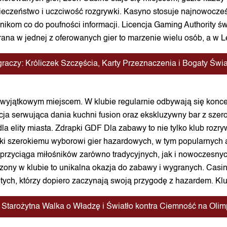
zpieczeństwo i uczciwość rozgrywki. Kasyno stosuje najnowocz
ikom co do poufności informacji. Licencja Gaming Authority św
ana w jednej z oferowanych gier to marzenie wielu osób, a w
aczy: Króliczek Szczęścia, Karty Przeznaczenia i Bogaty Świ
 wyjątkowym miejscem. W klubie regularnie odbywają się konce
ja serwująca dania kuchni fusion oraz ekskluzywny bar z sze
la elity miasta. Zdrapki GDF Dla zabawy to nie tylko klub rozr
ki szerokiemu wyborowi gier hazardowych, w tym popularnych 
 przyciąga miłośników zarówno tradycyjnych, jak i nowoczesnyc
zony w klubie to unikalna okazja do zabawy i wygranych. Casin
 tych, którzy dopiero zaczynają swoją przygodę z hazardem. K
Starożytna Walka o Władzę i Światło kontra Ciemność na Olim