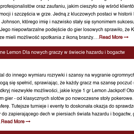
 profesjonalistów oraz zaufaniu, jakim cieszyło się wśród klient
mocji i szczęścia w grze. Jedną z kluczowych postaci w histori
. Johnson, którego imię i nazwisko stały się synonimem sukcesu i
 Jego niepowtarzalne podejście do gier losowych sprawiło, że
cze mieli możliwość spotkania z ikoną branży.…
Read More
fane Lemon Dla nowych graczy w świecie hazardu i bogactw
tal do innego wymiaru rozrywki i szansy na wygranie ogromnych
ogą się spełnić, sprawiając, że każdy gracz ma szansę poczuć 
i odkryj niezwykłe możliwości, jakie kryje 1 gr Lemon Jackpot! 
 gier - od klasycznych slotów po nowoczesne stoły pokerowe. T
erę. Tutejsze turnieje i eventy to doskonała okazja do sprawd
 zapierającego dech w piersiach świata hazardu i bogactw, gdz
…
Read More