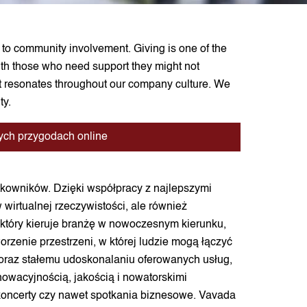
 to community involvement. Giving is one of the
ith those who need support they might not
hat resonates throughout our company culture. We
ty.
cych przygodach online
tkowników. Dzięki współpracy z najlepszymi
wirtualnej rzeczywistości, ale również
który kieruje branżę w nowoczesnym kierunku,
rzenie przestrzeni, w której ludzie mogą łączyć
oraz stałemu udoskonalaniu oferowanych usług,
nnowacyjnością, jakością i nowatorskimi
koncerty czy nawet spotkania biznesowe. Vavada