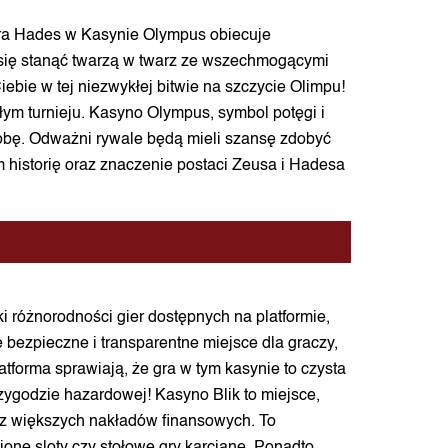
ntra Hades w Kasynie Olympus obiecuje
 się stanąć twarzą w twarz ze wszechmogącymi
ebie w tej niezwykłej bitwie na szczycie Olimpu!
łym turnieju. Kasyno Olympus, symbol potęgi i
óbę. Odważni rywale będą mieli szansę zdobyć
 im historię oraz znaczenie postaci Zeusa i Hadesa
ki różnorodności gier dostępnych na platformie,
 bezpieczne i transparentne miejsce dla graczy,
tforma sprawiają, że gra w tym kasynie to czysta
zygodzie hazardowej! Kasyno Blik to miejsce,
ez większych nakładów finansowych. To