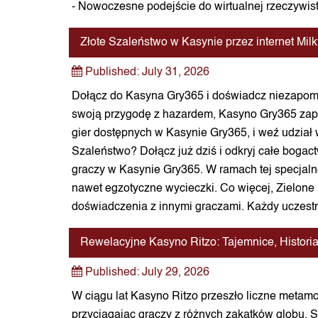
- Nowoczesne podejście do wirtualnej rzeczywis
Złote Szaleństwo w Kasynie przez internet M
Published:
July 31, 2026
Dołącz do Kasyna Gry365 i doświadcz niezapomn
swoją przygodę z hazardem, Kasyno Gry365 zape
gier dostępnych w Kasynie Gry365, i weź udział
Szaleństwo? Dołącz już dziś i odkryj całe boga
graczy w Kasynie Gry365. W ramach tej specjaln
nawet egzotyczne wycieczki. Co więcej, Zielone
doświadczenia z innymi graczami. Każdy uczest
Rewelacyjne Kasyno Ritzo: Tajemnice, Histori
Published:
July 29, 2026
W ciągu lat Kasyno Ritzo przeszło liczne metamor
przyciągając graczy z różnych zakątków globu. S