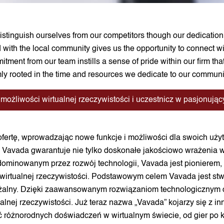
istinguish ourselves from our competitors though our dedication
 with the local community gives us the opportunity to connect w
tment from our team instills a sense of pride within our firm t
rmly rooted in the time and resources we dedicate to our communi
 możliwości wirtualnej rzeczywistości i uczestnicz w pasjonują
ofertę, wprowadzając nowe funkcje i możliwości dla swoich uży
a Vavada gwarantuje nie tylko doskonałe jakościowo wrażenia w 
ominowanym przez rozwój technologii, Vavada jest pionierem, 
irtualnej rzeczywistości. Podstawowym celem Vavada jest stwo
ażalny. Dzięki zaawansowanym rozwiązaniom technologicznym 
ualnej rzeczywistości. Już teraz nazwa „Vavada” kojarzy się z i
ć różnorodnych doświadczeń w wirtualnym świecie, od gier po 