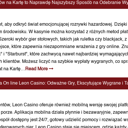
ków na Kartę to Naprawdę Najszybszy Sposób na Odebranie W
ot, aby odkryć świat emocjonującej rozrywki hazardowej. Dzięki
środowisku. W kasynie można korzystać z różnych metod płatn
. Szeroki wybór gier stołowych, takich jak ruletka czy blackjack,
jsce, które zapewnia niezapomniane wrażenia z gry online. Zna
Ra" i "Starburst", które zachwycą nawet najbardziej wymagający
h klientów. Możesz liczyć na szybkie wypłaty wygranych, co spra
at na Kartę…
Read More
 On line Leon Casino: Odważne Gry, Ekscytujące Wygrane i T
ów, Leon Casino oferuje również mobilną wersję swojej platfor
porze. Aplikacja mobilna działa płynnie i bezawaryjnie, zapew
espół dostępny jest 24/7, gotowy udzielić pomocy i rozwiązać
oferowanych gier, Leon Casino staje się miejscem, gdzie każdy 