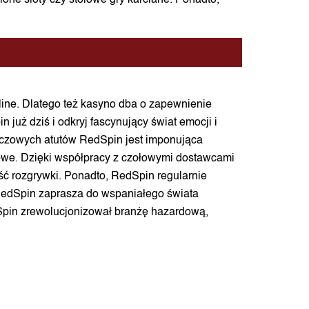
one sloty czy stołowe gry karciane. Ponadto,
line. Dlatego też kasyno dba o zapewnienie
już dziś i odkryj fascynujący świat emocji i
uczowych atutów RedSpin jest imponująca
ołowe. Dzięki współpracy z czołowymi dostawcami
ć rozgrywki. Ponadto, RedSpin regularnie
 RedSpin zaprasza do wspaniałego świata
dSpin zrewolucjonizował branżę hazardową,