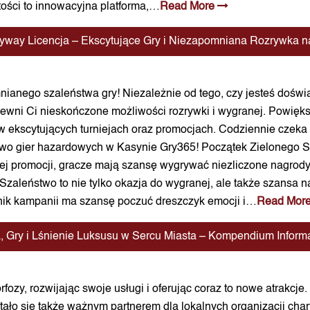
tości to innowacyjna platforma,…
Read More
ilkyway Licencja – Ekscytujące Gry i Niezapomniana Rozrywka
ianego szaleństwa gry! Niezależnie od tego, czy jesteś doś
wni Ci nieskończone możliwości rozrywki i wygranej. Powiększ
 w ekscytujących turniejach oraz promocjach. Codziennie czeka
ctwo gier hazardowych w Kasynie Gry365! Początek Zielonego S
ej promocji, gracze mają szansę wygrywać niezliczone nagrod
 Szaleństwo to nie tylko okazja do wygranej, ale także szansa
nik kampanii ma szansę poczuć dreszczyk emocji i…
Read Mor
a, Gry i Lśnienie Luksusu w Sercu Miasta – Kompendium Infor
fozy, rozwijając swoje usługi i oferując coraz to nowe atrakcje
tało się także ważnym partnerem dla lokalnych organizacji char