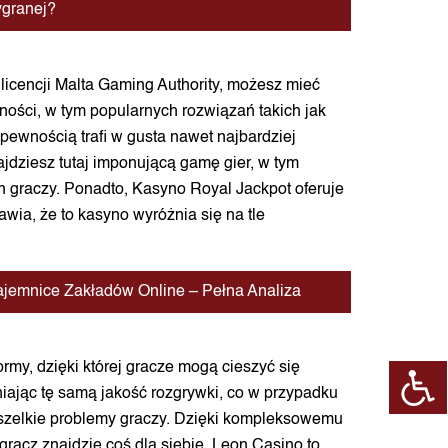
ygranej?
 licencji Malta Gaming Authority, możesz mieć
ości, w tym popularnych rozwiązań takich jak
 z pewnością trafi w gusta nawet najbardziej
jdziesz tutaj imponującą gamę gier, w tym
ch graczy. Ponadto, Kasyno Royal Jackpot oferuje
wia, że to kasyno wyróżnia się na tle
ajemnice Zakładów Online – Pełna Analiza
my, dzięki której gracze mogą cieszyć się
niając tę samą jakość rozgrywki, co w przypadku
 wszelkie problemy graczy. Dzięki kompleksowemu
gracz znajdzie coś dla siebie. Leon Casino to