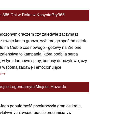
 na 365 Dni w Roku w KasynieGry365
wiadczonym graczem czy zaledwie zaczynasz
 swoje konto gracza, wybierając spośród setek
 tu na Ciebie coś nowego - gotowy na Zielone
zaleństwa to kampania, która podbija serca
y, w tym darmowe spiny, bonusy depozytowe, czy
 na wspólną zabawę i emocjonujące
e
macji o Legendarnym Miejscu Hazardu
. Jego popularność przekroczyła granice kraju,
ytatywnych, wspierając szereg inicjatyw