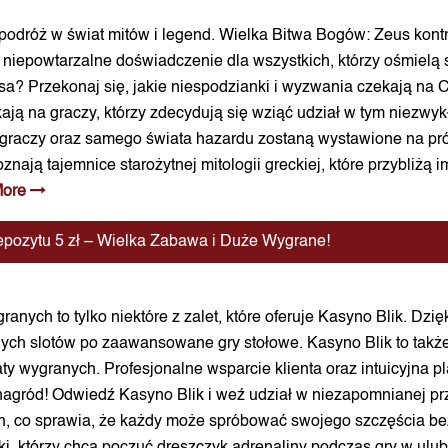
a podróż w świat mitów i legend. Wielka Bitwa Bogów: Zeus ko
 niepowtarzalne doświadczenie dla wszystkich, którzy ośmielą
? Przekonaj się, jakie niespodzianki i wyzwania czekają na Ci
ają na graczy, którzy zdecydują się wziąć udział w tym niezwyk
y graczy oraz samego świata hazardu zostaną wystawione na pr
znają tajemnice starożytnej mitologii greckiej, które przybliżą
More
epozytu 5 zł – Wielka Zabawa i Duże Wygrane!
ych to tylko niektóre z zalet, które oferuje Kasyno Blik. Dzię
znych slotów po zaawansowane gry stołowe. Kasyno Blik to także
 wygranych. Profesjonalne wsparcie klienta oraz intuicyjna pla
nagród! Odwiedź Kasyno Blik i weź udział w niezapomnianej pr
ch, co sprawia, że każdy może spróbować swojego szczęścia b