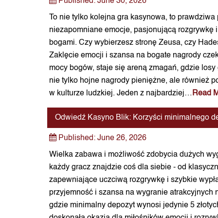
Published:
June 30, 2026
To nie tylko kolejna gra kasynowa, to prawdziw
niezapomniane emocje, pasjonującą rozgrywkę i
bogami. Czy wybierzesz stronę Zeusa, czy Hadesa
Zaklęcie emocji i szansa na bogate nagrody czek
mocy bogów, staje się areną zmagań, gdzie los
nie tylko hojne nagrody pieniężne, ale również po
w kulturze ludzkiej. Jeden z najbardziej…
Read 
Odwiedź Kasyno Blik: Korzyści minimalnego d
Published:
June 26, 2026
Wielka zabawa i możliwość zdobycia dużych wygran
każdy gracz znajdzie coś dla siebie - od klasyc
zapewniające uczciwą rozgrywkę i szybkie wypłaty
przyjemność i szansa na wygranie atrakcyjnych 
gdzie minimalny depozyt wynosi jedynie 5 złoty