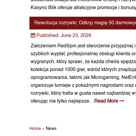
doskonała okazja dla miłośników emocji i rozrywk
Kasyno Blik oferuje atrakcyjne promocje i bonu
Rewolucja rozrywki: Odkryj magię 50 darmowyc
Published:
June 23, 2026
Założeniem RedSpin jest stworzenie przyjaznej i
szybkich wypłat, profesjonalnej obsługi klienta 
wygranych, który sprawi, że każda chwila spęd
kolekcja ponad 1000 gier, wśród których znajduj
oprogramowania, takimi jak Microgaming, NetEnt
organizuje turnieje z pokaźnymi nagrodami oraz
rozrywki, który trafia w gusta nawet najbardzi
oferując nie tylko najlepsze…
Read More
Home
»
News