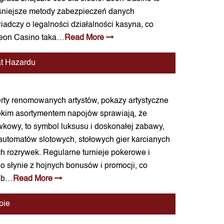
eśniejsze metody zabezpieczeń danych
iadczy o legalności działalności kasyna, co
 Leon Casino taka…
Read More
at Hazardu
rty renomowanych artystów, pokazy artystyczne
rokim asortymentem napojów sprawiają, że
ywkowy, to symbol luksusu i doskonałej zabawy,
automatów slotowych, stołowych gier karcianych
h rozrywek. Regularne turnieje pokerowe i
o słynie z hojnych bonusów i promocji, co
lub…
Read More
pie